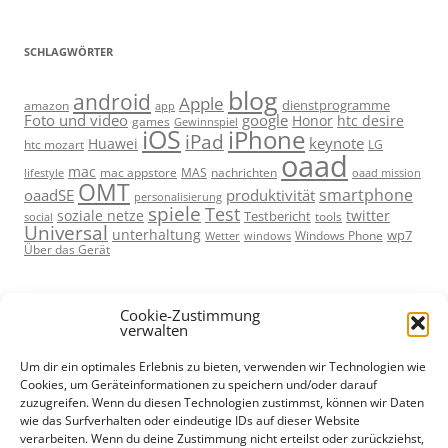
SCHLAGWÖRTER
blog
android
Apple
dienstprogramme
amazon
app
Foto und video
google
Honor
htc desire
games
Gewinnspiel
iOS
iPhone
iPad
keynote
Huawei
htc mozart
LG
oaad
mac
mac appstore
MAS
lifestyle
nachrichten
oaad mission
OMT
smartphone
oaadSE
produktivität
personalisierung
spiele
Test
soziale netze
twitter
Testbericht
tools
social
Universal
unterhaltung
wp7
Windows Phone
Wetter
windows
Über das Gerät
Cookie-Zustimmung
verwalten
Um dir ein optimales Erlebnis zu bieten, verwenden wir Technologien wie
Cookies, um Geräteinformationen zu speichern und/oder darauf
META
zuzugreifen. Wenn du diesen Technologien zustimmst, können wir Daten
wie das Surfverhalten oder eindeutige IDs auf dieser Website
Anmelden
verarbeiten. Wenn du deine Zustimmung nicht erteilst oder zurückziehst,