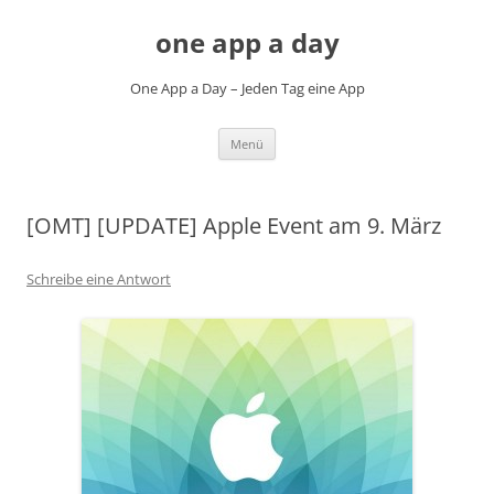
Zum
Inhalt
one app a day
springen
One App a Day – Jeden Tag eine App
Menü
[OMT] [UPDATE] Apple Event am 9. März
Schreibe eine Antwort