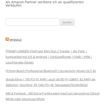
Facebook
Twitter
Instagram
YouTube
Google+
Als Amazon-Partner verdiene ich an qualifizierten
anzeigen
anzeigen
anzeigen
anzeigen
anzeigen
Verkäufen.
Suchen
nach:
MYDEALZ
[PRIME] UGREEN FineTrack Mini Duo 2 Tracker | 4er Pack |
kompatibel mit iOS & Android | Schlüsselfinder 110dB | IP68 |
Leuchtendes Design
(Prime) Bosch Professional Bluetooth Connectivity Modul GCY 42
Skoda Elroq / 190 PS/ 61 kWh| auch als 85 (X) (286PS, 82 kWh) als
Selection, Sportline, RS (340 PS) (dt. Neuwagen/förderfähig)
DM & Payback - 300 Extra-Punkte beim Kauf von Sensodyne Clinical
White oder Advanced White