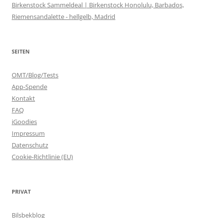
Birkenstock Sammeldeal | Birkenstock Honolulu, Barbados,
Riemensandalette - hellgelb, Madrid
SEITEN
OMT/Blog/Tests
App-Spende
Kontakt
FAQ
iGoodies
Impressum
Datenschutz
Cookie-Richtlinie (EU)
PRIVAT
Bilsbekblog