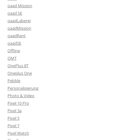
oaad Mission
oaad SE
oaadLaberei
oaadMission
oaadRant
oaadSE
Offline
OMT
OnePlus 8T
Oneplus One
Pebble
Personalisierung
Photo & Video
Pixel 10 Pro
Pixel 3a
Pixel 5
Pixel 7
Pixel Watch